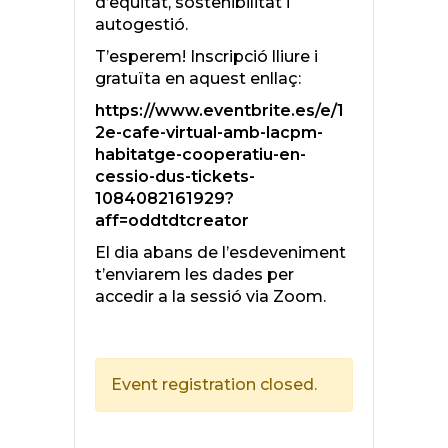
d’equitat, sostenibilitat i
autogestió.
T’esperem! Inscripció lliure i
gratuïta en aquest enllaç:
https://www.eventbrite.es/e/1
2e-cafe-virtual-amb-lacpm-
habitatge-cooperatiu-en-
cessio-dus-tickets-
1084082161929?
aff=oddtdtcreator
El dia abans de l’esdeveniment
t’enviarem les dades per
accedir a la sessió via Zoom.
Event registration closed.