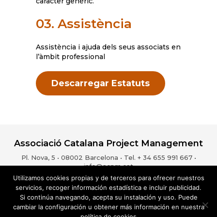
caràcter genèric.
03. Assistència
Assistència i ajuda dels seus associats en
l’àmbit professional
Descarregar Estatuts
Associació Catalana Project Management
Pl. Nova, 5 • 08002 Barcelona • Tel. + 34 655 991 667 •
info@acpm.cat
Utilizamos cookies propias y de terceros para ofrecer nuestros
servicios, recoger información estadística e incluir publicidad.
Si continúa navegando, acepta su instalación y uso. Puede
Avís legal
Política de privacitat
Política de cookies
cambiar la configuración u obtener más información en nuestra
ESP
CAT
política de cookies