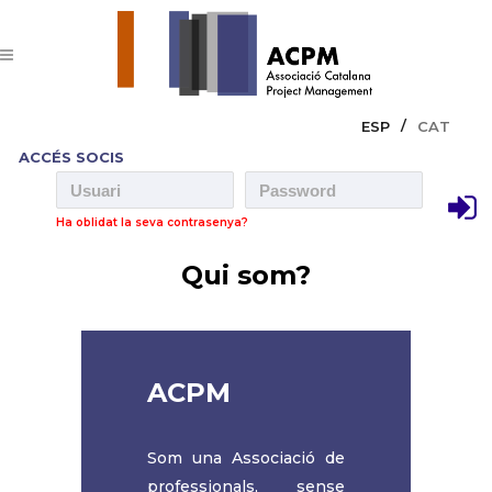
ESP
CAT
ACCÉS SOCIS
Ha oblidat la seva contrasenya?
Qui som?
ACPM
Som una Associació de
professionals, sense