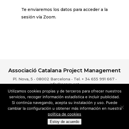
Te enviaremos los datos para acceder a la
sesión vía Zoom.
Associació Catalana Project Management
Pl. Nova, 5 • 08002 Barcelona • Tel. + 34 655 991 667 •
info@acpm.cat
Utilizamos cookies propias y de terceros para ofrecer nuestros
servicios, recoger información estadística e incluir publicidad.
Si continúa navegando, acepta su instalación y uso. Puede
Aviso Legal
Política de privacidad
Política de cookies
cambiar la configuración u obtener más información en nuestra
ESP
CAT
política de cookies
Estoy de acuerdo