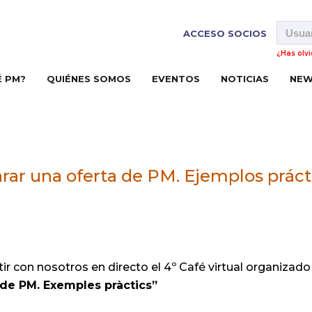
ACCESO SOCIOS
¿Has olv
É PM?
QUIÉNES SOMOS
EVENTOS
NOTICIAS
NEW
arar una oferta de PM. Ejemplos práct
r con nosotros en directo el 4º Café virtual organizad
de PM. Exemples pràctics”