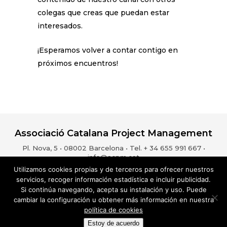
colegas que creas que puedan estar
interesados.
¡Esperamos volver a contar contigo en
próximos encuentros!
Associació Catalana Project Management
Pl. Nova, 5 • 08002 Barcelona • Tel. + 34 655 991 667 •
info@acpm.cat
Utilizamos cookies propias y de terceros para ofrecer nuestros
servicios, recoger información estadística e incluir publicidad.
Si continúa navegando, acepta su instalación y uso. Puede
Aviso Legal
Política de privacidad
Política de cookies
cambiar la configuración u obtener más información en nuestra
ESP
CAT
política de cookies
Estoy de acuerdo