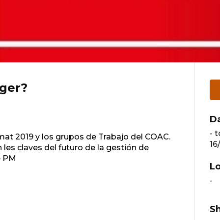
ger?
D
-
t
mat 2019 y los grupos de Trabajo del COAC.
16
 les claves del futuro de la gestión de
e PM
Lo
-
Sh